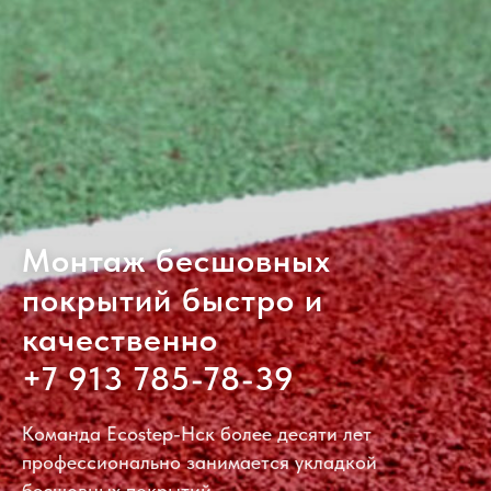
Монтаж бесшовных
покрытий быстро и
качественно
+7 913 785-78-39
Команда Ecostep-Нск более десяти лет
профессионально занимается укладкой
бесшовных покрытий