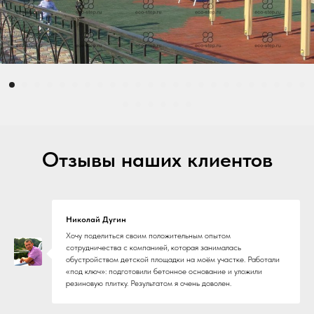
функциональным. Обратитесь к
нам, и мы выполним работу
качественно и в срок.
Организация бетонных
Отзывы наших клиентов
оснований — это ключевой
этап в строительстве любого
объекта. Качественное
Николай Дугин
основание обеспечивает
Хочу поделиться своим положительным опытом
сотрудничества с компанией, которая занималась
надёжность, долговечность и
обустройством детской площадки на моём участке. Работали
«под ключ»: подготовили бетонное основание и уложили
безопасность будущего
резиновую плитку. Результатом я очень доволен.
строительства.