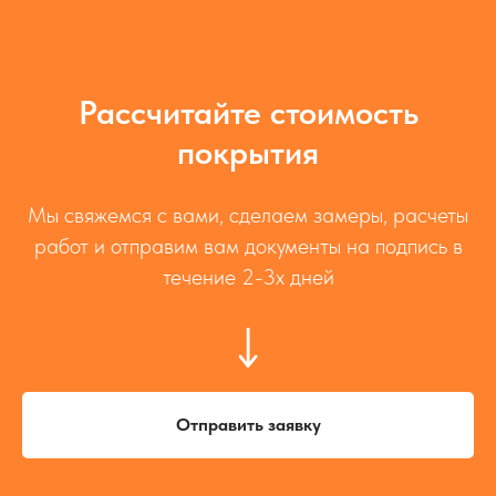
Устройство
Укладка асфальта
бетонного основания
Рассчитайте стоимость
покрытия
Мы свяжемся с вами, сделаем замеры, расчеты
работ и отправим вам документы на подпись в
течение 2-3х дней
Технология асфальтирования
эффективна, долговечна и
Обратившись в Экостеп-НСК,
доступна.
вы получите надёжное и
Мастера компании EcoStep-NSK
Отправить заявку
качественное бетонное
используют качественные
основание, которое станет
материалы и специальную