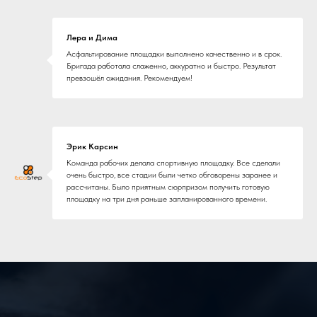
Наши преимущества:
Лера и Дима
· Опыт работы на рынке более
Асфальтирование площадки выполнено качественно и в срок.
Бригада работала слаженно, аккуратно и быстро. Результат
10 лет.
превзошёл ожидания. Рекомендуем!
· Профессиональный подход к
каждому объекту.
· Соблюдение сроков и высокое
Эрик Карсин
качество выполнения работ.
Команда рабочих делала спортивную площадку. Все сделали
очень быстро, все стадии были четко обговорены заранее и
рассчитаны. Было приятным сюрпризом получить готовую
площадку на три дня раньше запланированного времени.